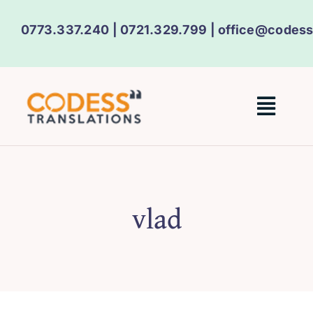
Skip
0773.337.240
|
0721.329.799
|
office@codess
to
content
Togg
Navig
Home
vlad
Despre noi
Servicii
Procura auto Turcia